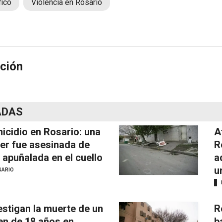
fico
Violencia en Rosario
ción
ADAS
icidio en Rosario: una
A
er fue asesinada de
R
 apuñalada en el cuello
a
u
SARIO
estigan la muerte de un
R
en de 18 años en
b