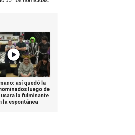
do por los homicidas.
mano: así quedó la
 nominados luego de
 usara la fulminante
n la espontánea