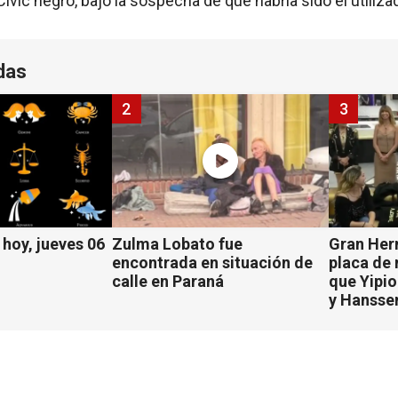
vic negro, bajo la sospecha de que habría sido el utiliza
das
2
3
hoy, jueves 06
Zulma Lobato fue
Gran Her
encontrada en situación de
placa de
calle en Paraná
que Yipio
y Hansse