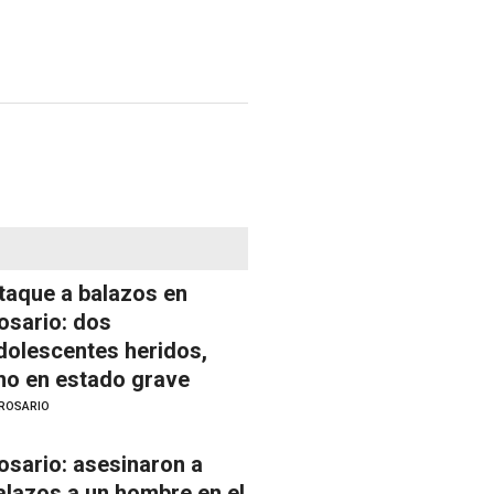
taque a balazos en
osario: dos
dolescentes heridos,
no en estado grave
ROSARIO
osario: asesinaron a
alazos a un hombre en el