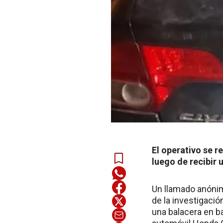
El operativo se r
luego de recibir
Un llamado anónim
de la investigaci
una balacera en b