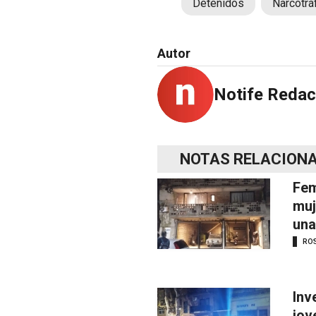
Detenidos
Narcotrá
Autor
Notife Redac
NOTAS RELACION
Fem
muj
una
RO
Inv
jov