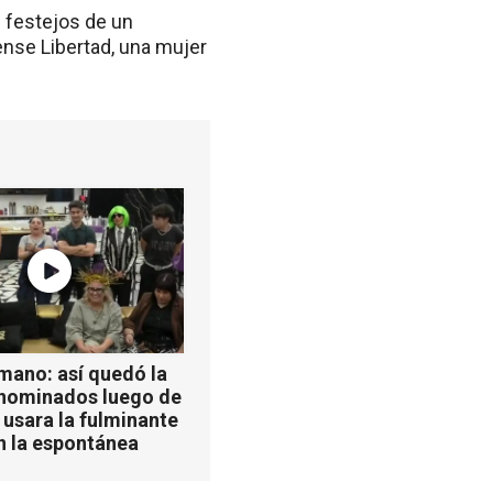
 festejos de un
ense Libertad, una mujer
mano: así quedó la
 nominados luego de
 usara la fulminante
n la espontánea