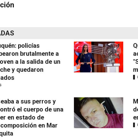
ción
ADAS
quén: policías
Q
pearon brutalmente a
a
joven a la salida de un
"
iche y quedaron
m
mados
S
eaba a sus perros y
M
ontró el cuerpo de una
d
er en estado de
e
composición en Mar
quita