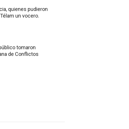
ticia, quienes pudieron
 a Télam un vocero.
 público tomaron
rana de Conflictos