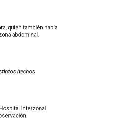
ora, quien también había
 zona abdominal.
istintos hechos
Hospital Interzonal
bservación.