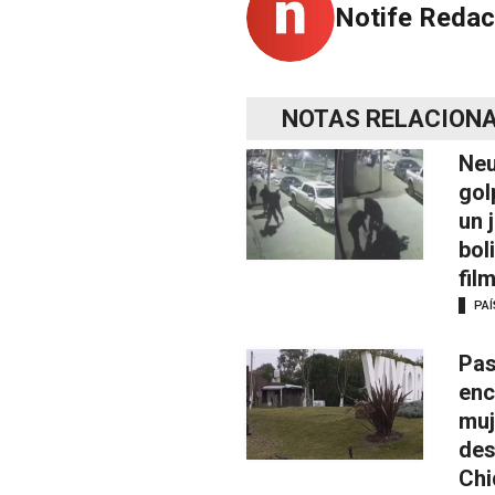
Notife Redac
NOTAS RELACION
Neu
gol
un 
bol
fil
PAÍ
Pas
enc
muj
des
Chi