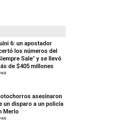
uini 6: un apostador
certó los números del
Siempre Sale" y se llevó
ás de $405 millones
PAÍS
otochorros asesinaron
e un disparo a un policía
n Merlo
PAÍS