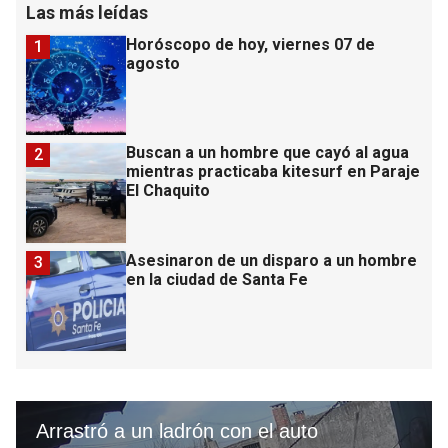
Las más leídas
Horóscopo de hoy, viernes 07 de
1
agosto
Buscan a un hombre que cayó al agua
2
mientras practicaba kitesurf en Paraje
El Chaquito
Asesinaron de un disparo a un hombre
3
en la ciudad de Santa Fe