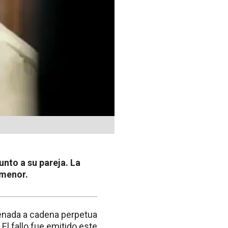
junto a su pareja. La
 menor.
enada a cadena perpetua
El fallo fue emitido este