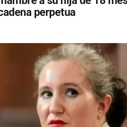
 hambre a su hija de 18 mes
cadena perpetua