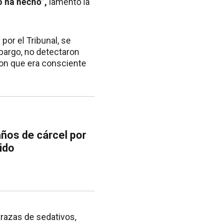
o ha hecho”,
lamentó la
por el Tribunal, se
bargo, no detectaron
ron que era consciente
ños de cárcel por
ido
trazas de sedativos,