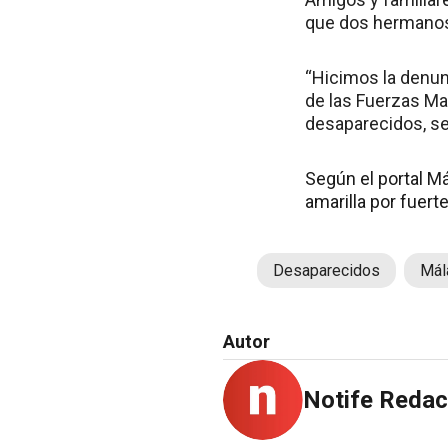
que dos hermanos 
“Hicimos la denunc
de las Fuerzas Mar
desaparecidos, se
Según el portal M
amarilla por fuert
Desaparecidos
Mál
Autor
Notife Redac