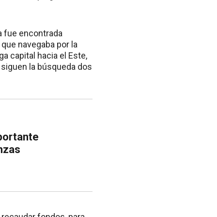
bla fue encontrada
o que navegaba por la
a capital hacia el Este,
r, siguen la búsqueda dos
portante
nzas
 recaudar fondos, para