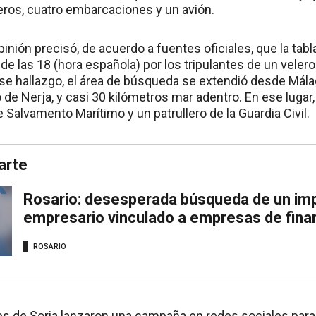
teros, cuatro embarcaciones y un avión.
 Opinión precisó, de acuerdo a fuentes oficiales, que la ta
e las 18 (hora española) por los tripulantes de un veler
ese hallazgo, el área de búsqueda se extendió desde Málag
 de Nerja, y casi 30 kilómetros mar adentro. En ese luga
Salvamento Marítimo y un patrullero de la Guardia Civil.
arte
Rosario: desesperada búsqueda de un im
empresario vinculado a empresas de fina
ROSARIO
es de Soria lanzaron una campaña en redes sociales para