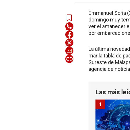
Emmanuel Soria (34
domingo muy tempr
ver el amanecer e
por embarcaciones
La última novedad 
mar la tabla de p
Sureste de Málaga
agencia de notici
Las más leí
1