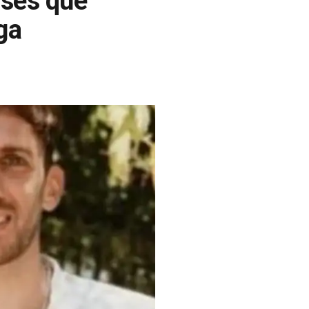
ses que
ga