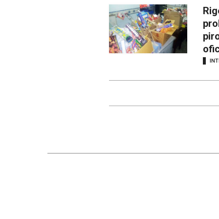
Rig
pro
pir
ofi
INT