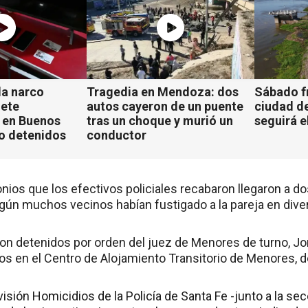
a narco
Tragedia en Mendoza: dos
Sábado fr
iete
autos cayeron de un puente
ciudad d
 en Buenos
tras un choque y murió un
seguirá e
ho detenidos
conductor
onios que los efectivos policiales recabaron llegaron a 
egún muchos vecinos habían fustigado a la pareja en div
n detenidos por orden del juez de Menores de turno, Jor
os en el Centro de Alojamiento Transitorio de Menores, d
visión Homicidios de la Policía de Santa Fe -junto a la se