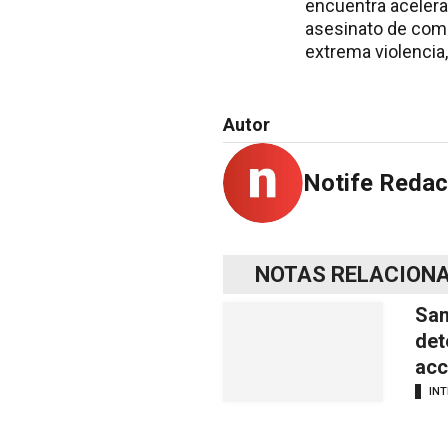
encuentra acelera
asesinato de como
extrema violencia,
Autor
Notife Redac
NOTAS RELACION
San
det
acc
INT