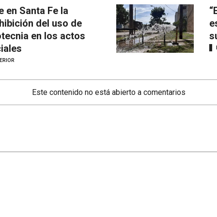
e en Santa Fe la
“
hibición del uso de
e
otecnia en los actos
s
ciales
ERIOR
Este contenido no está abierto a comentarios
Secciones
Mundo
Santa Fe
Info General
Rosario
Afternews
Interior
Deportes
País