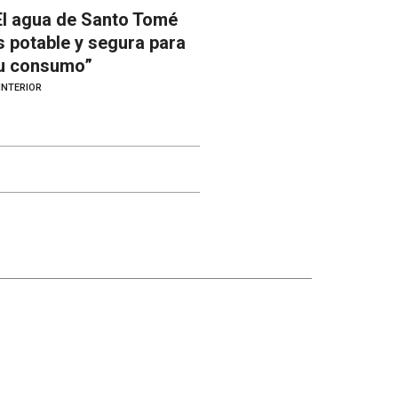
El agua de Santo Tomé
s potable y segura para
u consumo”
INTERIOR
Otros canales
Facebook
X
Instagram
YouTube