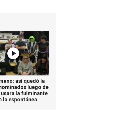
mano: así quedó la
 nominados luego de
 usara la fulminante
n la espontánea