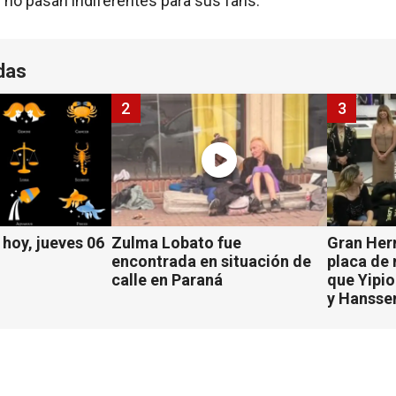
 no pasan indiferentes para sus fans.
das
2
3
hoy, jueves 06
Zulma Lobato fue
Gran Her
encontrada en situación de
placa de
calle en Paraná
que Yipio
y Hansse