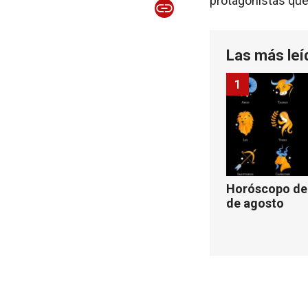
protagonistas que
Las más leí
1
Horóscopo de 
de agosto