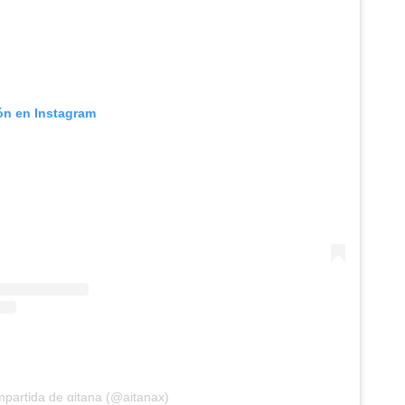
ión en Instagram
mpartida de αitana (@aitanax)