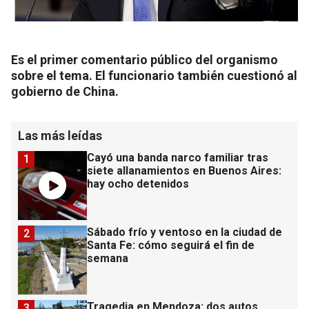
Es el primer comentario público del organismo
sobre el tema. El funcionario también cuestionó al
gobierno de China.
Las más leídas
Cayó una banda narco familiar tras
1
siete allanamientos en Buenos Aires:
hay ocho detenidos
Sábado frío y ventoso en la ciudad de
2
Santa Fe: cómo seguirá el fin de
semana
Tragedia en Mendoza: dos autos
3