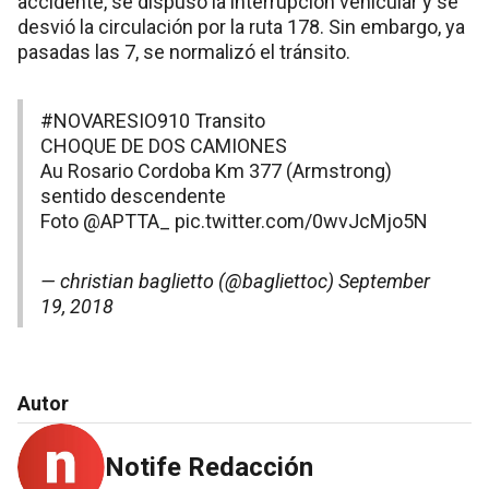
accidente, se dispuso la interrupción vehicular y se
desvió la circulación por la ruta 178. Sin embargo, ya
pasadas las 7, se normalizó el tránsito.
#NOVARESIO910
Transito
CHOQUE DE DOS CAMIONES
Au Rosario Cordoba Km 377 (Armstrong)
sentido descendente
Foto
@APTTA_
pic.twitter.com/0wvJcMjo5N
— christian baglietto (@bagliettoc)
September
19, 2018
Autor
Notife Redacción