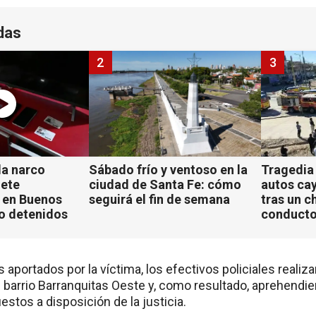
das
2
3
a narco
Sábado frío y ventoso en la
Tragedia
iete
ciudad de Santa Fe: cómo
autos ca
 en Buenos
seguirá el fin de semana
tras un c
ho detenidos
conducto
s aportados por la víctima, los efectivos policiales reali
 barrio Barranquitas Oeste y, como resultado, aprehendie
stos a disposición de la justicia.