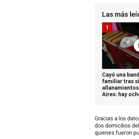
Las más leí
1
Cayó una band
familiar tras s
allanamientos
Aires: hay oc
Gracias a los dato
dos domicilios del
quienes fueron pue