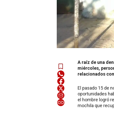
A raíz de una den
miércoles, person
relacionados con
El pasado 15 de n
oportunidades hab
el hombre logró r
mochila que recup