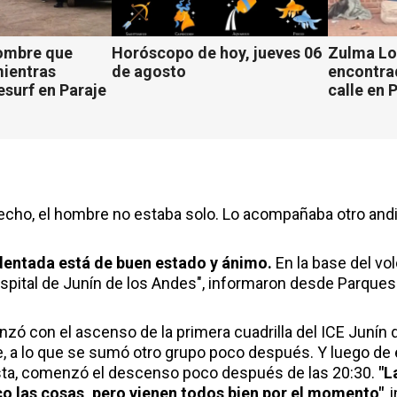
ombre que
Horóscopo de hoy, jueves 06
Zulma Lo
mientras
de agosto
encontra
esurf en Paraje
calle en 
cho, el hombre no estaba solo. Lo acompañaba otro andi
dentada está de buen estado y ánimo.
En la base del vo
spital de Junín de los Andes", informaron desde Parques
nzó con el ascenso de la primera cuadrilla del ICE Junín 
de, a lo que se sumó otro grupo poco después. Y luego de e
sta, comenzó el descenso poco después de las 20:30.
"L
o las cosas, pero vienen todos bien por el momento"
,