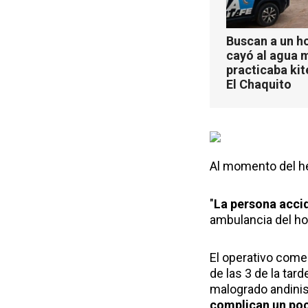
Buscan a un h
cayó al agua 
practicaba kit
El Chaquito
Al momento del he
"
La persona acci
ambulancia del ho
El operativo come
de las 3 de la tar
malogrado andini
complican un poc