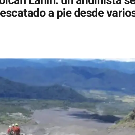
olcán Lanín: un andinista s
rescatado a pie desde vario