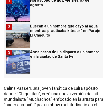
Horóscopo de hoy, viernes 07 de
1
agosto
Buscan a un hombre que cayó al agua
2
mientras practicaba kitesurf en Paraje
El Chaquito
Asesinaron de un disparo a un hombre
3
en la ciudad de Santa Fe
Celina Passeri, una joven fanática de Lali Espósito
desde “Chiquititas”, creó una nueva versión del hit
mundialista “Muchachos” enfocado en la artista para
“hacer campaña” por un show multitudinario en el