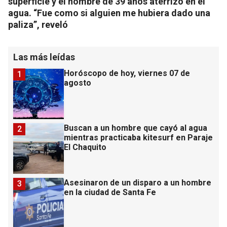
superficie y el hombre de 39 años aterrizó en el
agua. “Fue como si alguien me hubiera dado una
paliza”, reveló
Las más leídas
Horóscopo de hoy, viernes 07 de
1
agosto
Buscan a un hombre que cayó al agua
2
mientras practicaba kitesurf en Paraje
El Chaquito
Asesinaron de un disparo a un hombre
3
en la ciudad de Santa Fe