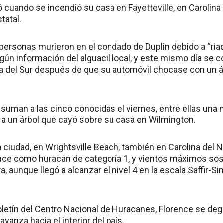
ió cuando se incendió su casa en Fayetteville, en Carolina 
tatal.
 personas murieron en el condado de Duplin debido a “ria
egún información del alguacil local, y este mismo día se
ina del Sur después de que su automóvil chocase con un á
suman a las cinco conocidas el viernes, entre ellas una
o a un árbol que cayó sobre su casa en Wilmington.
ciudad, en Wrightsville Beach, también en Carolina del No
nce como huracán de categoría 1, y vientos máximos so
a, aunque llegó a alcanzar el nivel 4 en la escala Saffir-S
oletín del Centro Nacional de Huracanes, Florence se deg
avanza hacia el interior del país.