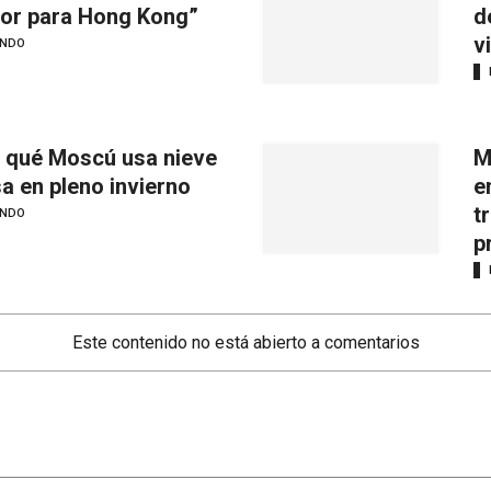
or para Hong Kong”
d
v
NDO
 qué Moscú usa nieve
M
sa en pleno invierno
e
t
NDO
p
Este contenido no está abierto a comentarios