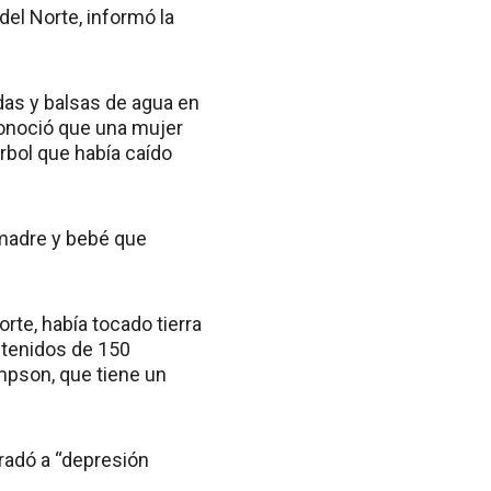
del Norte, informó la
das y balsas de agua en
 conoció que una mujer
rbol que había caído
 madre y bebé que
rte, había tocado tierra
stenidos de 150
impson, que tiene un
radó a “depresión