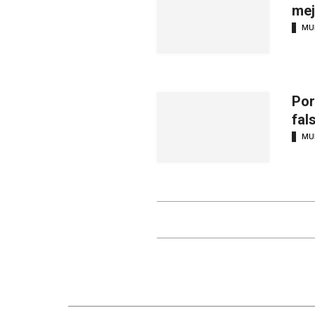
mej
MU
Por
fal
MU