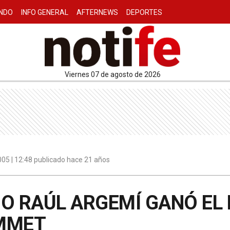
NDO
INFO GENERAL
AFTERNEWS
DEPORTES
viernes 07 de agosto de 2026
2005 | 12:48 publicado hace 21 años
NO RAÚL ARGEMÍ GANÓ EL
MMET