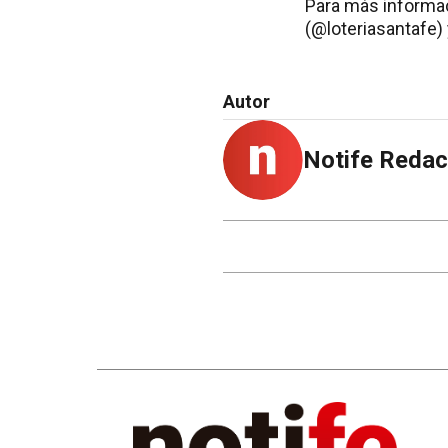
Para más informaci
(@loteriasantafe)
Autor
Notife Redac