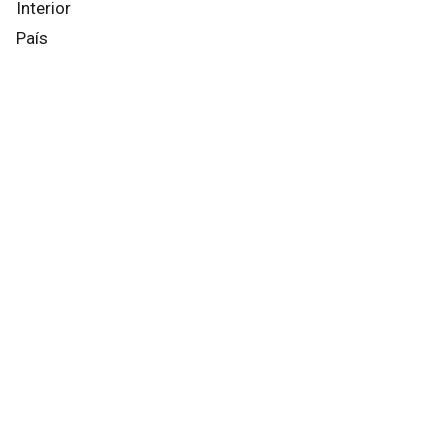
Interior
País
Mundo
Info General
Afternews
Deportes
Otros canales
Facebook
X
Instagram
YouTube
Contacto