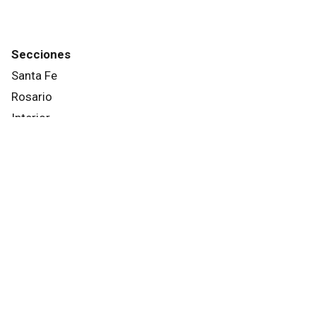
Secciones
Santa Fe
Rosario
Interior
País
Mundo
Info General
Afternews
Deportes
Otros canales