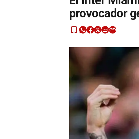
El Inter Miam
provocador g