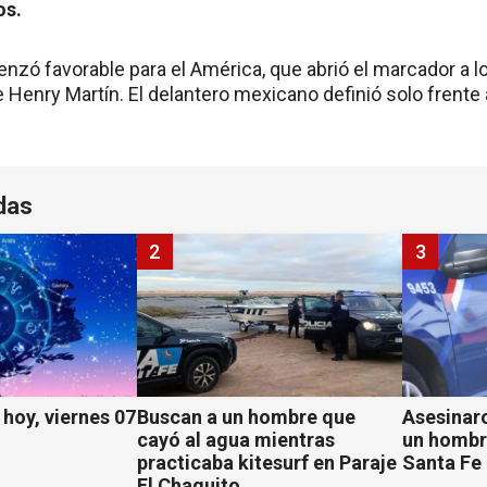
os.
nzó favorable para el América, que abrió el marcador a l
 Henry Martín. El delantero mexicano definió solo frente 
das
2
3
hoy, viernes 07
Buscan a un hombre que
Asesinaro
cayó al agua mientras
un hombr
practicaba kitesurf en Paraje
Santa Fe
El Chaquito