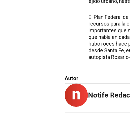
éjido urbano, hast
El Plan Federal d
recursos para la 
importantes que m
que había en cada 
hubo roces hace p
desde Santa Fe, en
autopista Rosario
Autor
Notife Redac