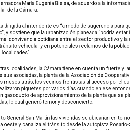
bernadora María Eugenia Bielsa, de acuerdo a la informaci
ular de la Cámara.
rta dirigida al intendente es “a modo de sugerencia para q
o”, y sostiene que la urbanización planeada “podría esta
mal convivencia cotidiana entre el sector productivo y l
tránsito vehicular y en potenciales reclamos de la pobla
 localidades”.
tras localidades, la Cámara tiene en cuenta un fuerte y la
e sus asociadas, la planta de la Asociación de Cooperati
os meses atrás, los vecinos frentistas al acceso por el cu
realizaron piquetes por varios días cuando en ese enton
n gasoducto de aprovisionamiento de la planta que se pla
ndas, lo cual generó temor y desconcierto.
to General San Martín las viviendas se ubicarían en torno
a oeste y canaliza el tránsito desde la autopista Rosario