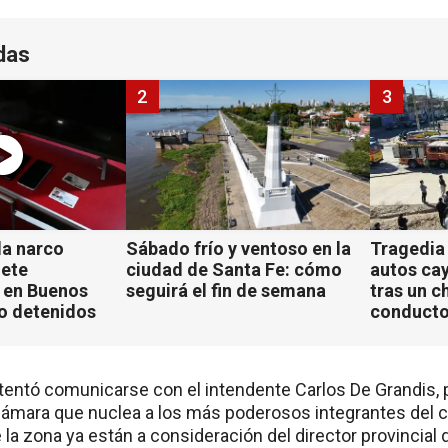
das
2
3
a narco
Sábado frío y ventoso en la
Tragedia
iete
ciudad de Santa Fe: cómo
autos ca
 en Buenos
seguirá el fin de semana
tras un c
ho detenidos
conducto
ntentó comunicarse con el intendente Carlos De Grandis, 
cámara que nuclea a los más poderosos integrantes del 
la zona ya están a consideración del director provincial