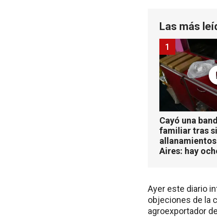
Las más leí
1
Cayó una band
familiar tras s
allanamientos
Aires: hay oc
Ayer este diario i
objeciones de la 
agroexportador de 