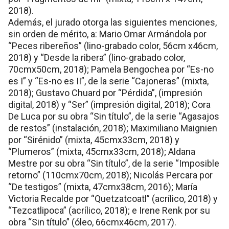
2018).
Además, el jurado otorga las siguientes menciones,
sin orden de mérito, a: Mario Omar Armándola por
“Peces ribereños” (lino-grabado color, 56cm x46cm,
2018) y “Desde la ribera” (lino-grabado color,
70cmx50cm, 2018); Pamela Bengochea por “Es-no
es I” y “Es-no es II”, de la serie “Cajoneras” (mixta,
2018); Gustavo Chuard por “Pérdida”, (impresión
digital, 2018) y “Ser” (impresión digital, 2018); Cora
De Luca por su obra “Sin título”, de la serie “Agasajos
de restos” (instalación, 2018); Maximiliano Maignien
por “Sirénido” (mixta, 45cmx33cm, 2018) y
“Plumeros” (mixta, 45cmx33cm, 2018); Aldana
Mestre por su obra “Sin título”, de la serie “Imposible
retorno” (110cmx70cm, 2018); Nicolás Percara por
“De testigos” (mixta, 47cmx38cm, 2016); María
Victoria Recalde por “Quetzatcoatl” (acrílico, 2018) y
“Tezcatlipoca” (acrílico, 2018); e Irene Renk por su
obra “Sin título” (óleo, 66cmx46cm, 2017).