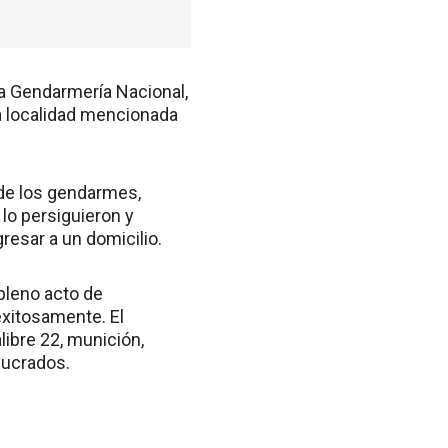
la Gendarmería Nacional,
la localidad mencionada
 de los gendarmes,
lo persiguieron y
resar a un domicilio.
 pleno acto de
xitosamente. El
libre 22, munición,
olucrados.