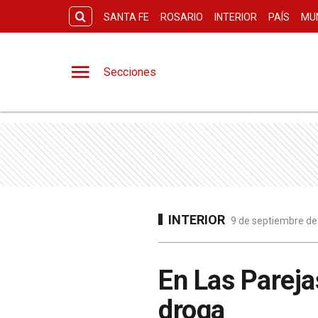
SANTA FE
ROSARIO
INTERIOR
PAÍS
MU
Secciones
INTERIOR
9 de septiembre de
En Las Pareja
droga