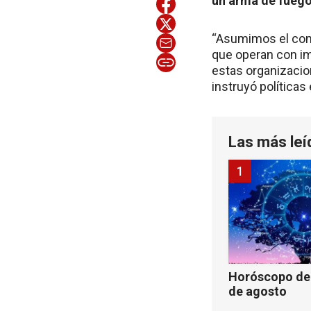
un arma de fuego 
“Asumimos el comp
que operan con im
estas organizacion
instruyó políticas
Las más leí
1
Horóscopo de 
de agosto