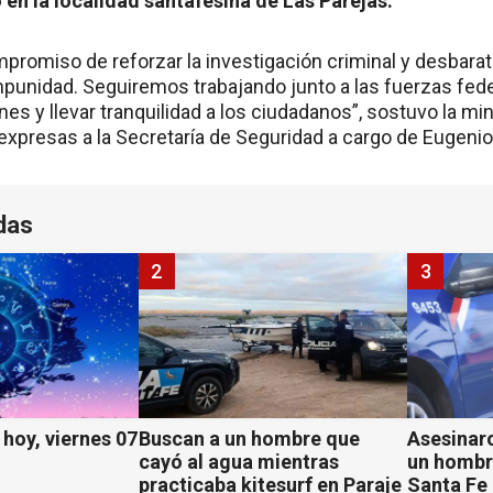
en la localidad santafesina de Las Parejas.
romiso de reforzar la investigación criminal y desbarat
punidad. Seguiremos trabajando junto a las fuerzas fed
es y llevar tranquilidad a los ciudadanos”, sostuvo la mini
 expresas a la Secretaría de Seguridad a cargo de Eugeni
das
2
3
hoy, viernes 07
Buscan a un hombre que
Asesinaro
cayó al agua mientras
un hombr
practicaba kitesurf en Paraje
Santa Fe