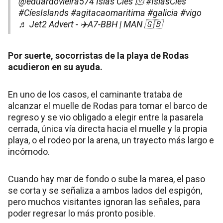
@eduardovieira574
Islas Cíes 🫠
#IslasCíes
#CíesIslands
#agitacaomaritima
#galicia
#vigo
♬ Jet2 Advert - ✈️A7-BBH | MAN 🇬🇧
Por suerte, socorristas de la playa de Rodas
acudieron en su ayuda.
En uno de los casos, el caminante trataba de
alcanzar el muelle de Rodas para tomar el barco de
regreso y se vio obligado a elegir entre la pasarela
cerrada, única vía directa hacia el muelle y la propia
playa, o el rodeo por la arena, un trayecto más largo e
incómodo.
Cuando hay mar de fondo o sube la marea, el paso
se corta y se señaliza a ambos lados del espigón,
pero muchos visitantes ignoran las señales, para
poder regresar lo más pronto posible.