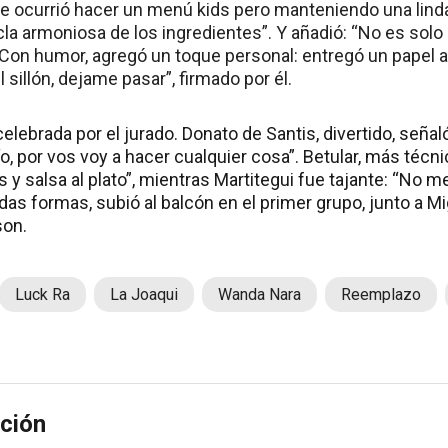
me ocurrió hacer un menú kids pero manteniendo una lind
a armoniosa de los ingredientes”. Y añadió: “No es solo 
Con humor, agregó un toque personal: entregó un papel a
 sillón, dejame pasar”, firmado por él.
celebrada por el jurado. Donato de Santis, divertido, señaló
, por vos voy a hacer cualquier cosa”. Betular, más técnic
s y salsa al plato”, mientras Martitegui fue tajante: “No m
todas formas, subió al balcón en el primer grupo, junto a 
son.
Luck Ra
La Joaqui
Wanda Nara
Reemplazo
ción