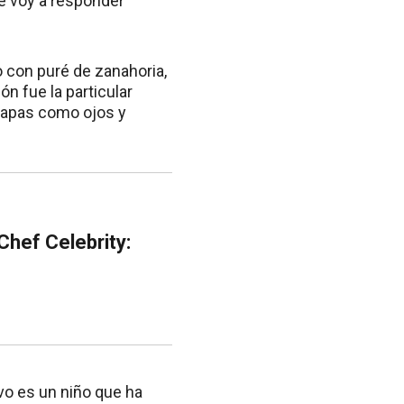
te voy a responder
o con puré de zanahoria,
ón fue la particular
s papas como ojos y
Chef Celebrity:
ivo es un niño que ha