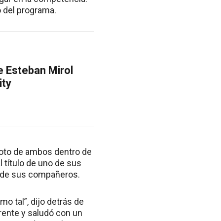
o del programa.
e Esteban Mirol
ity
 foto de ambos dentro de
al título de uno de sus
te de sus compañeros.
o tal”, dijo detrás de
rente y saludó con un