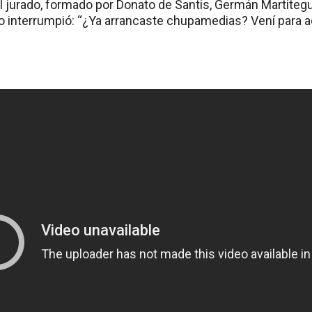
l jurado, formado por Donato de Santis, Germán Martitegu
lo interrumpió: “¿Ya arrancaste chupamedias? Vení para a