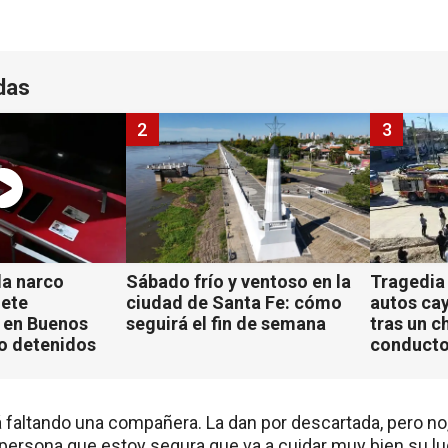
das
2
3
a narco
Sábado frío y ventoso en la
Tragedia
iete
ciudad de Santa Fe: cómo
autos ca
 en Buenos
seguirá el fin de semana
tras un c
ho detenidos
conducto
 faltando una compañera. La dan por descartada, pero no, 
ersona que estoy segura que va a cuidar muy bien su lu