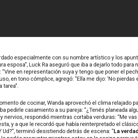
ordado especialmente con su nombre artístico y los apun
ura esposa”, Luck Ra aseguró que iba a dejarlo todo para 
i: “Vine en representación suya y tengo que poner el pec
uso, en tono cómplice, agregó: “Ella me dijo: ‘No pierdas e
 tarea”.
mento de cocinar, Wanda aprovechó el clima relajado para
ba pedirle casamiento a su pareja: “¿Tenés planeada algu
s y nervios, respondió mientras cortaba verduras: “Me vas
ta, y a que le recordó que había reinterpretado el clási
Y Ud?”, terminó desistiendo detrás de escena: “
La verdad