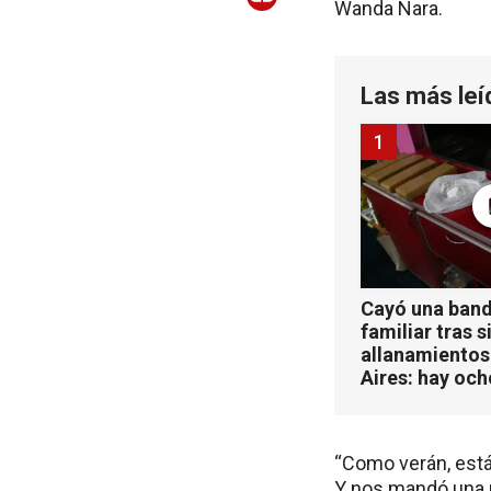
Wanda Nara.
Las más leí
1
Cayó una band
familiar tras s
allanamientos
Aires: hay oc
“Como verán, está
Y nos mandó una p