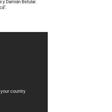
i y Damián Betular.
cá”.