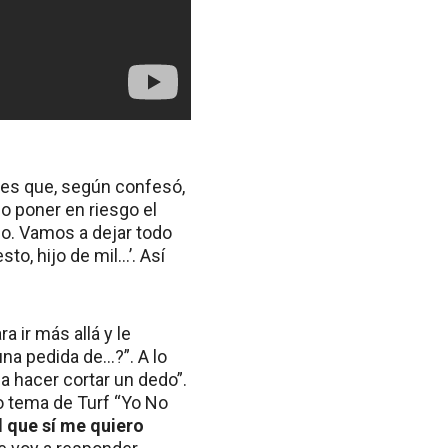
tes que, según confesó,
no poner en riesgo el
ho. Vamos a dejar todo
sto, hijo de mil…’. Así
 ir más allá y le
na pedida de…?”. A lo
 a hacer cortar un dedo”.
co tema de Turf “Yo No
 que sí me quiero