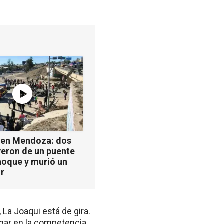
 en Mendoza: dos
yeron de un puente
hoque y murió un
r
La Joaqui está de gira.
gar en la competencia.