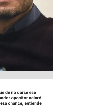
que de no darse ese
rnador opositor aclaró
e esa chance, entiende