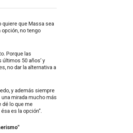
Uno quiere que Massa sea
a opción, no tengo
to. Porque las
s últimos 50 años’ y
, no dar la alternativa a
 miedo, y además siempre
aen una mirada mucho más
e dé lo que me
 ésa es la opción”.
hnerismo"