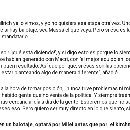
llrich ya lo vimos, y yo no quisiera esa etapa otra vez. 
ue si hay balotaje, sea Massa el que vaya. Pero si ésa es l
el mandatario.
ir ‘¡qué está diciendo!’, y si digo esto es porque lo sien
se habían generado con Macri, con ‘el mejor equipo en lo
 buen resultado. Así que por qué, si ésas son las opciones
 estar planteando algo de manera diferente”, añadió.
e, a la hora de tomar posición, “nunca tuve problemas ni
 habido gente que no venía de la política. Y siempre tr
ás cercana al día a día de la gente. Esperemos que no s
seo eso. Pero quiero ser muy directo en lo que siento, si
 en un balotaje, optará por Milei antes que por "el kirc