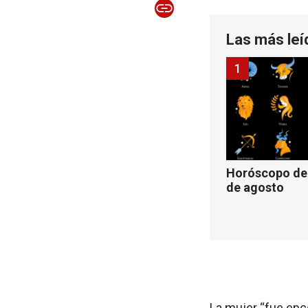
Las más leí
1
Horóscopo de 
de agosto
La mujer “fue enco