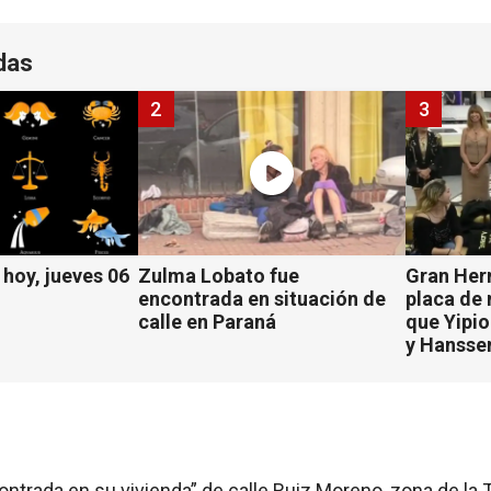
das
2
3
hoy, jueves 06
Zulma Lobato fue
Gran Her
encontrada en situación de
placa de
calle en Paraná
que Yipio
y Hansse
ntrada en su vivienda” de calle Ruiz Moreno, zona de la T