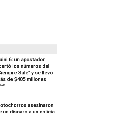
uini 6: un apostador
certó los números del
Siempre Sale" y se llevó
ás de $405 millones
PAÍS
otochorros asesinaron
e un disparo a un policía