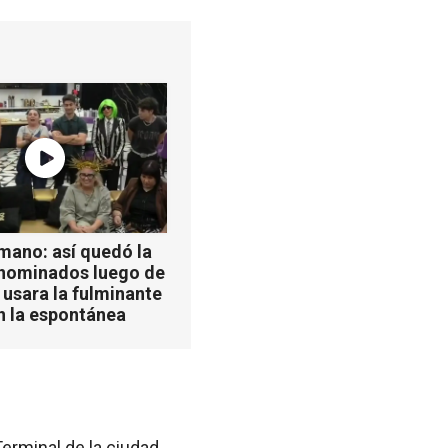
mano: así quedó la
 nominados luego de
 usara la fulminante
n la espontánea
erminal de la ciudad,