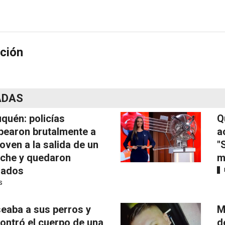
ción
ADAS
quén: policías
Q
pearon brutalmente a
a
joven a la salida de un
"
iche y quedaron
m
mados
S
eaba a sus perros y
M
ontró el cuerpo de una
d