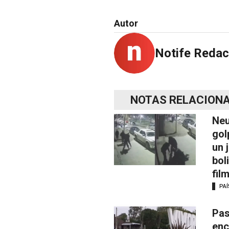
Autor
Notife Redac
NOTAS RELACION
Neu
gol
un 
bol
fil
PAÍ
Pas
enc