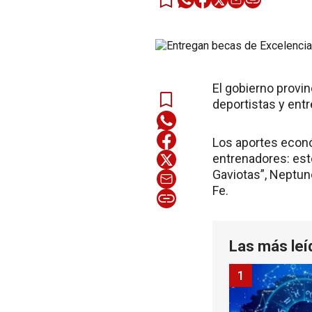
El gobierno provin
deportistas y ent
Los aportes econó
entrenadores: este
Gaviotas”, Neptuno
Fe.
Las más leí
1