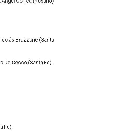
, Ángel Correa (Rosario)
Nicolás Bruzzone (Santa
no De Cecco (Santa Fe).
a Fe).