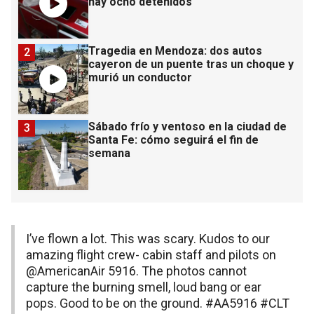
hay ocho detenidos
Tragedia en Mendoza: dos autos
2
cayeron de un puente tras un choque y
murió un conductor
Sábado frío y ventoso en la ciudad de
3
Santa Fe: cómo seguirá el fin de
semana
I’ve flown a lot. This was scary. Kudos to our
amazing flight crew- cabin staff and pilots on
@AmericanAir
5916. The photos cannot
capture the burning smell, loud bang or ear
pops. Good to be on the ground.
#AA5916
#CLT