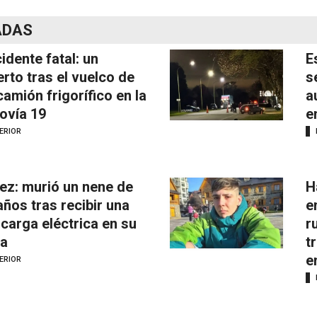
ADAS
idente fatal: un
E
rto tras el vuelco de
s
camión frigorífico en la
a
ovía 19
e
ERIOR
ez: murió un nene de
H
años tras recibir una
e
carga eléctrica en su
r
a
t
e
ERIOR