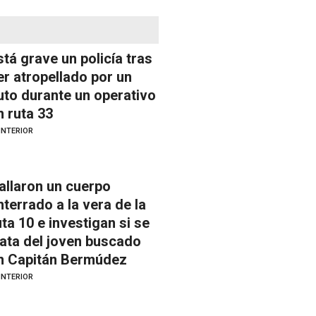
stá grave un policía tras
er atropellado por un
uto durante un operativo
n ruta 33
INTERIOR
allaron un cuerpo
nterrado a la vera de la
uta 10 e investigan si se
rata del joven buscado
n Capitán Bermúdez
INTERIOR