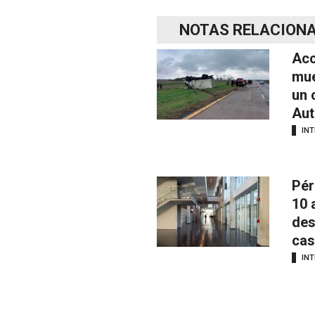
NOTAS RELACION
Acc
mue
un 
Aut
INT
Pér
10 
des
cas
INT