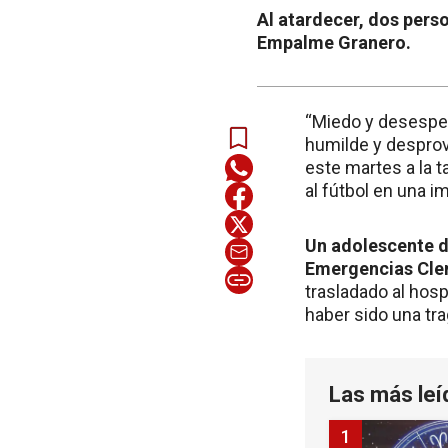
Al atardecer, dos pers
Empalme Granero.
“Miedo y desesper
humilde y desprovi
este martes a la 
al fútbol en una i
Un adolescente de
Emergencias Cle
trasladado al hosp
haber sido una tr
Las más leí
1