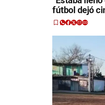
“Estaba lleno
fútbol dejó c