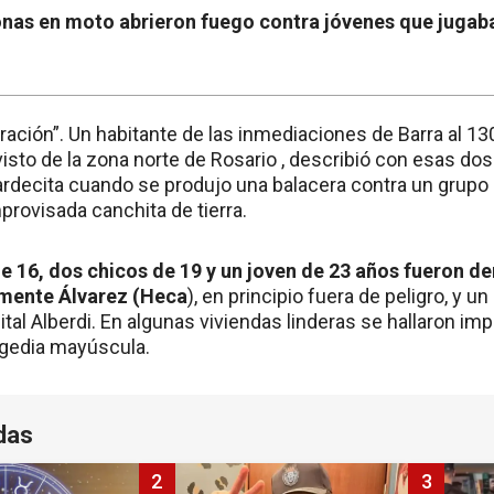
onas en moto abrieron fuego contra jóvenes que jugaba
ación”. Un habitante de las inmediaciones de Barra al 13
sto de la zona norte de Rosario , describió con esas dos 
tardecita cuando se produjo una balacera contra un grupo
mprovisada canchita de tierra.
 16, dos chicos de 19 y un joven de 23 años fueron de
mente Álvarez (Heca
), en principio fuera de peligro, y u
ital Alberdi. En algunas viviendas linderas se hallaron im
agedia mayúscula.
das
2
3