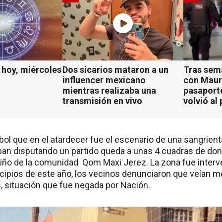
hoy, miércoles
Dos sicarios mataron a un
Tras sem
influencer mexicano
con Mauro
mientras realizaba una
pasaport
transmisión en vivo
volvió al 
bol que en el atardecer fue el escenario de una sangrient
ban disputando un partido queda a unas 4 cuadras de do
niño de la comunidad Qom Maxi Jerez. La zona fue interv
rincipios de este año, los vecinos denunciaron que veían
, situación que fue negada por Nación.