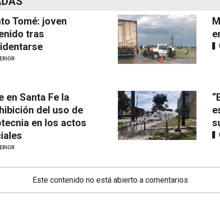
ADAS
to Tomé: joven
M
enido tras
e
identarse
ERIOR
e en Santa Fe la
“
hibición del uso de
e
otecnia en los actos
s
ciales
ERIOR
Este contenido no está abierto a comentarios