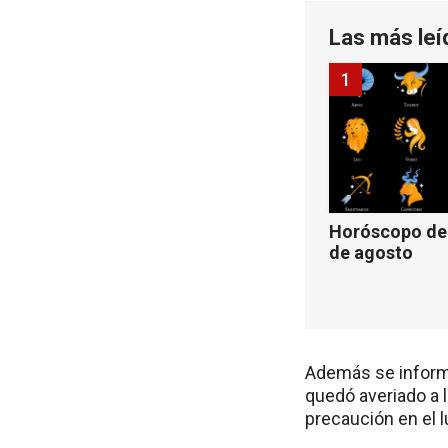
Las más leí
1
Horóscopo de 
de agosto
Además se informa
quedó averiado a l
precaución en el l