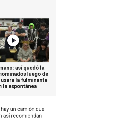
mano: así quedó la
 nominados luego de
 usara la fulminante
n la espontánea
o hay un camión que
aún así recomiendan