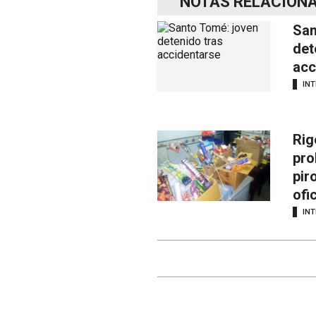
NOTAS RELACION
San
det
acc
INT
Rig
pro
pir
ofi
INT