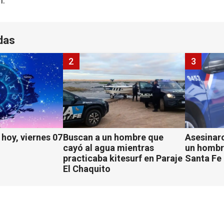
n.
das
2
3
hoy, viernes 07
Buscan a un hombre que
Asesinaro
cayó al agua mientras
un hombr
practicaba kitesurf en Paraje
Santa Fe
El Chaquito