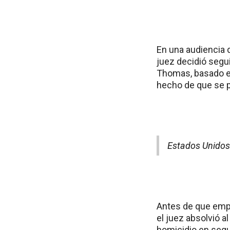
En una audiencia d
juez decidió segu
Thomas, basado en
hecho de que se pa
Estados Unidos:
Antes de que empez
el juez absolvió 
homicidio en segu