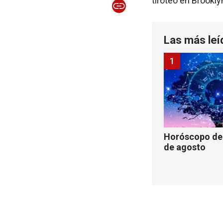
tiroteo en Brookly
Las más leí
1
Horóscopo de 
de agosto