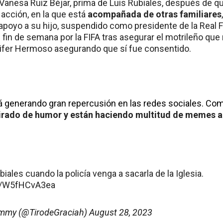
 Vanesa Ruiz Béjar, prima de Luis Rubiales, después de q
acción, en la que está
acompañada de otras familiares
 apoyo a su hijo, suspendido como presidente de la Real
 fin de semana por la FIFA tras asegurar el motrileño que no
ifer Hermoso asegurando que sí fue consentido.
 generando gran repercusión en las redes sociales. Como
tirado de humor y están haciendo multitud de memes a
iales cuando la policía venga a sacarla de la Iglesia.
om/W5fHCvA3ea
immy (@TirodeGraciah)
August 28, 2023