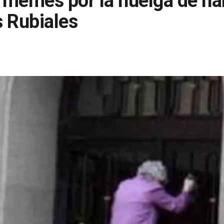
s memes por la huelga de ha
 Rubiales