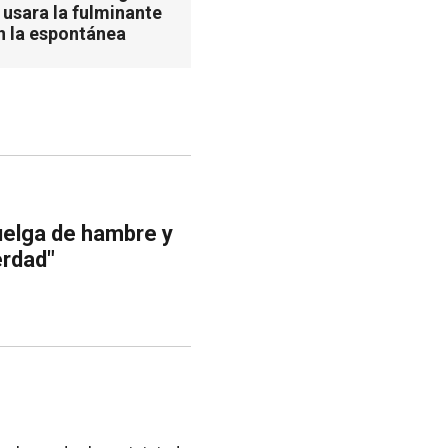
 usara la fulminante
n la espontánea
huelga de hambre y
erdad"