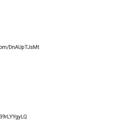
r.com/DnAUpTJsMt
/39rLYYgyLQ