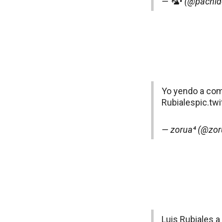
— 🦜• (@pachid
Yo yendo a com
Rubiales
pic.t
— zorua⁴ (@zor
Luis Rubiales a