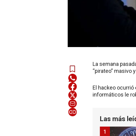
La semana pasada 
“pirateo” masivo 
El hackeo ocurrió 
informáticos le r
Las más leí
1