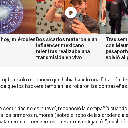
hoy, miércoles
Dos sicarios mataron a un
Tras sem
influencer mexicano
con Mauro
mientras realizaba una
pasaport
transmisión en vivo
volvió al 
opbox sólo reconoció que había habido una filtración de
ce que los hackers también les robaron las contraseñas
e seguridad no es nuevo”, reconoció la compañía cuando 
los primeros rumores (sobre el robo de las credencial
atamente comenzamos nuestra investigación”, explicó D