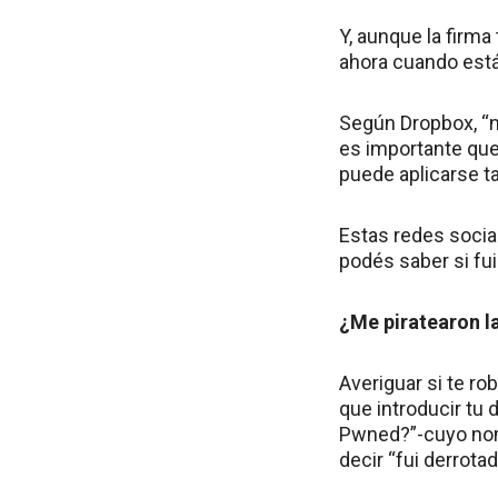
Y, aunque la firm
ahora cuando está
Según Dropbox, “n
es importante que
puede aplicarse t
Estas redes socia
podés saber si fu
¿Me piratearon l
Averiguar si te ro
que introducir tu 
Pwned?”-cuyo nomb
decir “fui derrotad