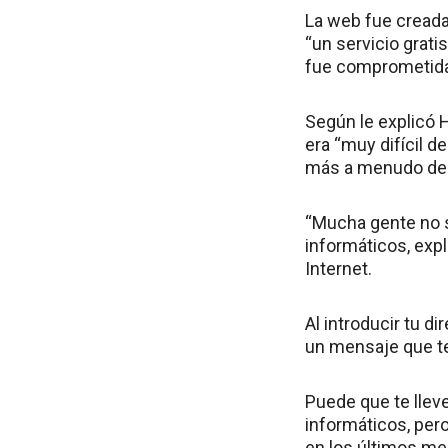
La web fue creada
“un servicio grat
fue comprometida 
Según le explicó 
era “muy difícil d
más a menudo de 
“Mucha gente no s
informáticos, expl
Internet.
Al introducir tu d
un mensaje que te 
Puede que te llev
informáticos, per
en los últimos me