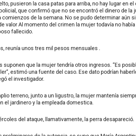
lto, pusieron la casa patas para arriba, no hay lugar en e
olicial, que confirmó que no se encontró el dinero de la 
a comienzos de la semana. No se pudo determinar aún si 
de valor Al momento del crimen la mujer todavía no había 
oso fallecido.
, reunía unos tres mil pesos mensuales .
s suponen que la mujer tendría otros ingresos. “Es posib
ler”, estimó una fuente del caso. Ese dato podrían haberl
gó el investigador.
plio terreno, junto a un ligustro, la mujer mantenía siempr
n el jardinero y la empleada domestica.
rcoles del ataque, llamativamente, la perra desapareció.
os preliminares de la autopsia, se supo que María Argent