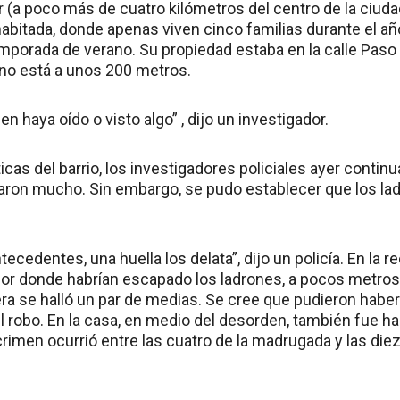
r (a poco más de cuatro kilómetros del centro de la ciuda
habitada, donde apenas viven cinco familias durante el a
mporada de verano. Su propiedad estaba en la calle Paso d
no está a unos 200 metros.
en haya oído o visto algo” , dijo un investigador.
ticas del barrio, los investigadores policiales ayer continu
laron mucho. Sin embargo, se pudo establecer que los la
ecedentes, una huella los delata”, dijo un policía. En la 
por donde habrían escapado los ladrones, a pocos metros
era se halló un par de medias. Se cree que pudieron hab
 robo. En la casa, en medio del desorden, también fue ha
rimen ocurrió entre las cuatro de la madrugada y las die