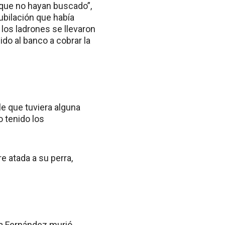
l que no hayan buscado”,
jubilación que había
los ladrones se llevaron
ido al banco a cobrar la
le que tuviera alguna
o tenido los
e atada a su perra,
ina Fernández murió