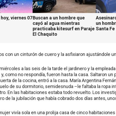
hoy, viernes 07
Buscan a un hombre que
Asesinaro
cayó al agua mientras
un hombr
practicaba kitesurf en Paraje
Santa Fe
El Chaquito
s con un cinturón de cuero y la asfixiaron ajustándole un 
miércoles a las seis de la tarde el jardinero y la emplea
y, como no respondía, fueron hasta la casa. Saltaron un 
 puerta de la cocina, entró a la casa. María Argentina Fern
uelo de su dormitorio, semidesnuda –le faltaba la ropa i
tro. En las habitaciones estaba todo revuelto. Los invest
ero de la jubilación que había cobrado dos días antes, uno
mujer vivía sola en una prolija casa de cinco habitaciones