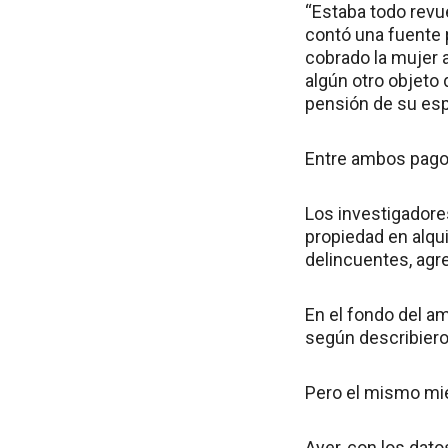
“Estaba todo revue
contó una fuente p
cobrado la mujer 
algún otro objeto 
pensión de su esp
Entre ambos pagos
Los investigadore
propiedad en alqui
delincuentes, agre
En el fondo del am
según describiero
Pero el mismo mié
Ayer, con los dat