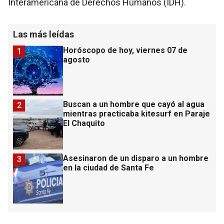
Interamericana de Derechos Humanos (IDH).
Las más leídas
Horóscopo de hoy, viernes 07 de
1
agosto
Buscan a un hombre que cayó al agua
2
mientras practicaba kitesurf en Paraje
El Chaquito
Asesinaron de un disparo a un hombre
3
en la ciudad de Santa Fe