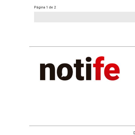
Página
1 de 2
D