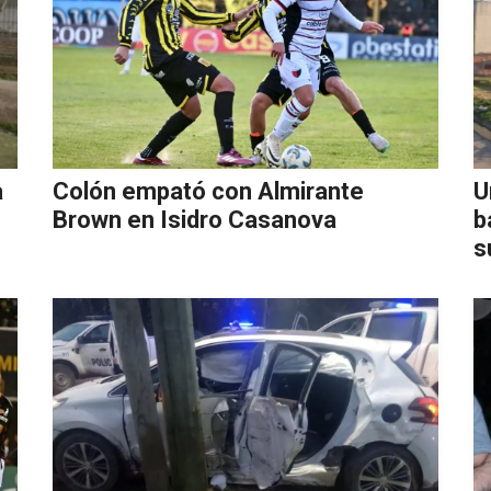
a
Colón empató con Almirante
U
Brown en Isidro Casanova
b
s