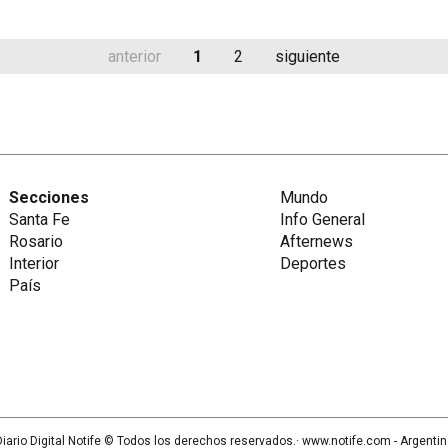
anterior
1
2
siguiente
Secciones
Mundo
Santa Fe
Info General
Rosario
Afternews
Interior
Deportes
País
iario Digital Notife
© Todos los derechos reservados.· www.
notife.com
- Argenti