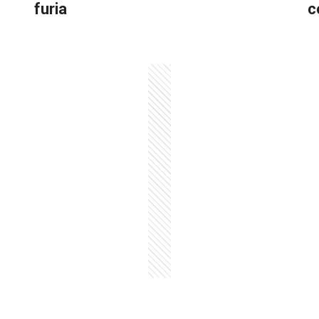
furia
c