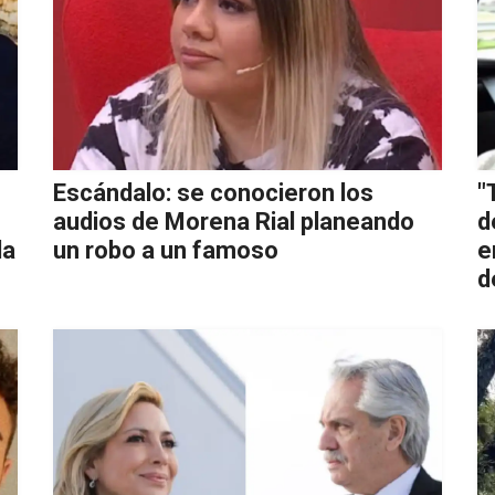
Escándalo: se conocieron los
"
audios de Morena Rial planeando
d
la
un robo a un famoso
e
d