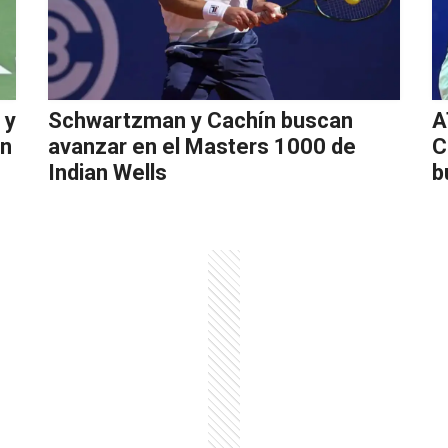
 y
Schwartzman y Cachín buscan
A
en
avanzar en el Masters 1000 de
C
Indian Wells
b