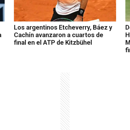
Los argentinos Etcheverry, Báez y
D
a
Cachín avanzaron a cuartos de
H
final en el ATP de Kitzbühel
M
f