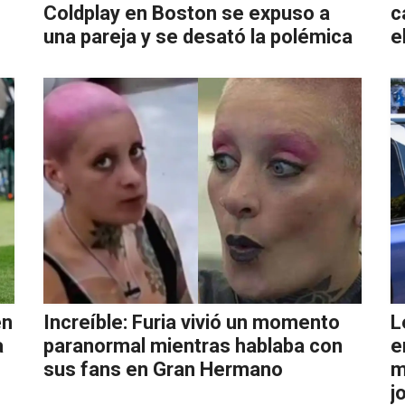
Coldplay en Boston se expuso a
c
una pareja y se desató la polémica
e
en
Increíble: Furia vivió un momento
L
a
paranormal mientras hablaba con
e
sus fans en Gran Hermano
m
j