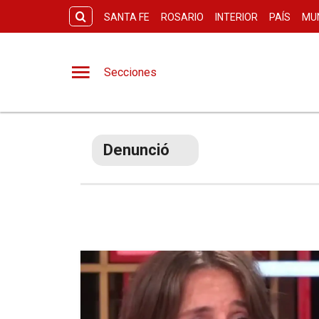
SANTA FE
ROSARIO
INTERIOR
PAÍS
MU
Secciones
Denunció