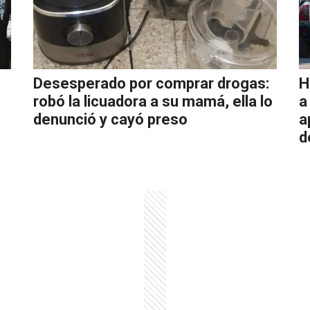
Desesperado por comprar drogas:
H
robó la licuadora a su mamá, ella lo
a
denunció y cayó preso
a
d