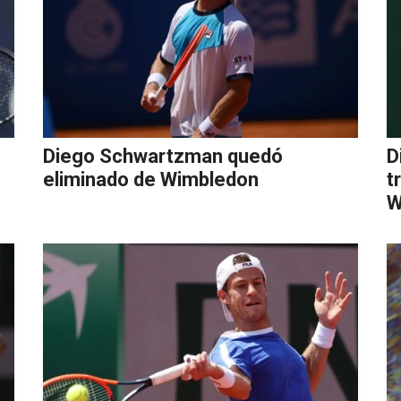
Diego Schwartzman quedó
D
eliminado de Wimbledon
t
W