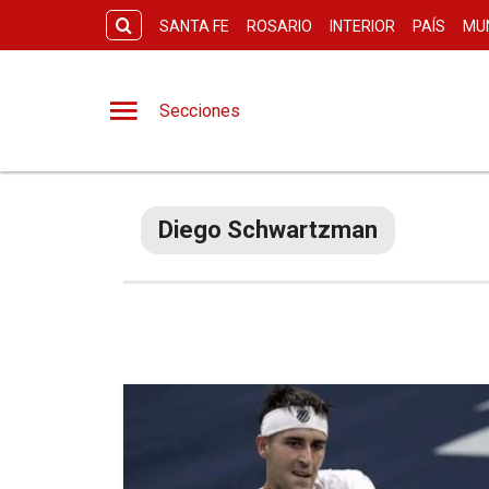
SANTA FE
ROSARIO
INTERIOR
PAÍS
MU
Secciones
Diego Schwartzman