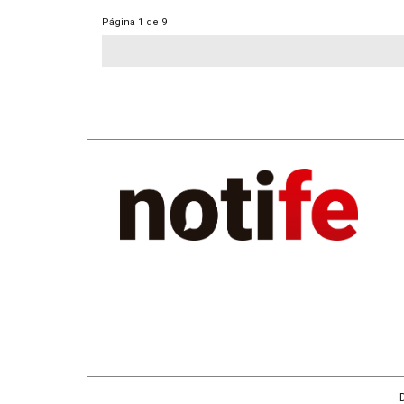
Página
1 de 9
D