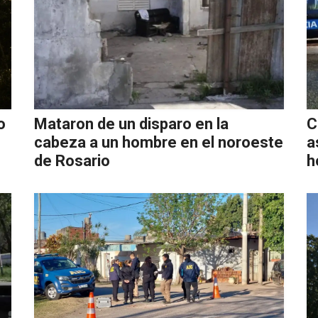
o
Mataron de un disparo en la
C
cabeza a un hombre en el noroeste
a
de Rosario
h