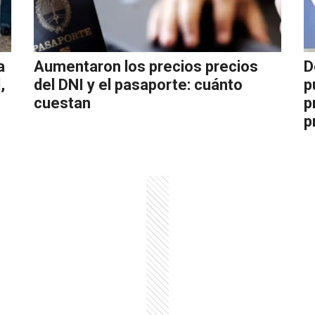
a
Aumentaron los precios precios
D
,
del DNI y el pasaporte: cuánto
p
cuestan
p
p