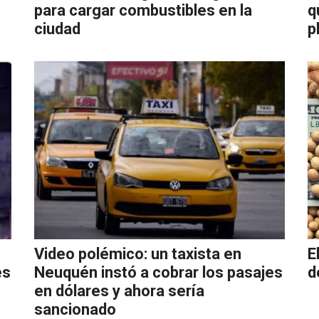
para cargar combustibles en la
q
ciudad
p
Video polémico: un taxista en
E
es
Neuquén instó a cobrar los pasajes
d
en dólares y ahora sería
sancionado