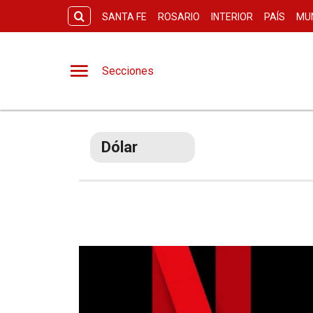
SANTA FE
ROSARIO
INTERIOR
PAÍS
MU
Secciones
Dólar