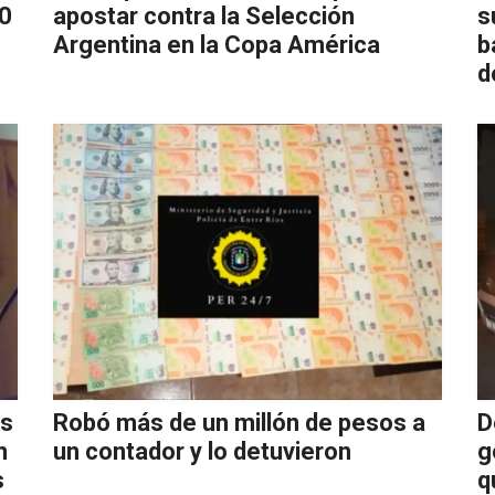
20
apostar contra la Selección
s
Argentina en la Copa América
b
d
as
Robó más de un millón de pesos a
D
n
un contador y lo detuvieron
g
s
q