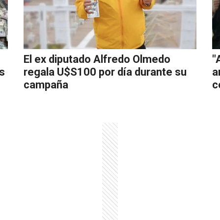
El ex diputado Alfredo Olmedo
"
os
regala U$S100 por día durante su
a
campaña
c