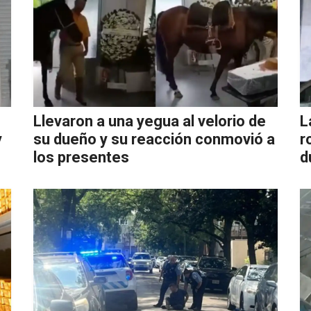
Llevaron a una yegua al velorio de
L
y
su dueño y su reacción conmovió a
r
los presentes
d