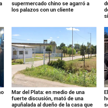
a
supermercado chino se agarró a
d
los palazos con un cliente
d
s
no
Mar del Plata: en medio de una
E
fuerte discusión, mató de una
h
apuñalada al dueño de la casa que
s