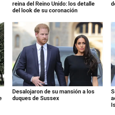
reina del Reino Unido: los detalle
d
del look de su coronación
Desalojaron de su mansión a los
S
e
duques de Sussex
a
I