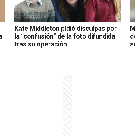
Kate Middleton pidió disculpas por
M
a
la “confusión” de la foto difundida
d
tras su operación
s