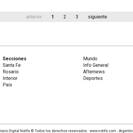
anterior
1
2
3
siguiente
Secciones
Mundo
Santa Fe
Info General
Rosario
Afternews
Interior
Deportes
País
iario Digital Notife
© Todos los derechos reservados.· www.
notife.com
- Argenti