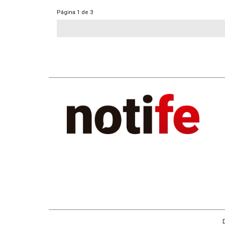
Página
1 de 3
D