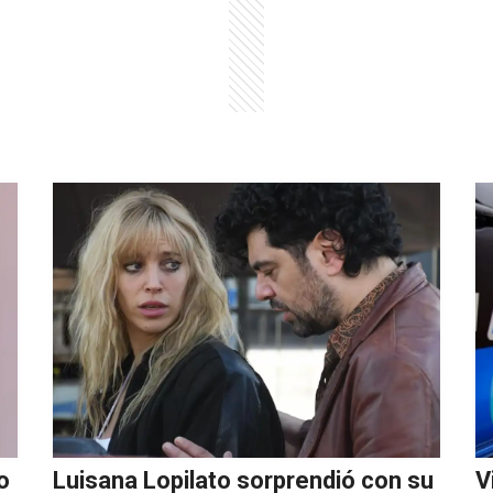
o
Luisana Lopilato sorprendió con su
V