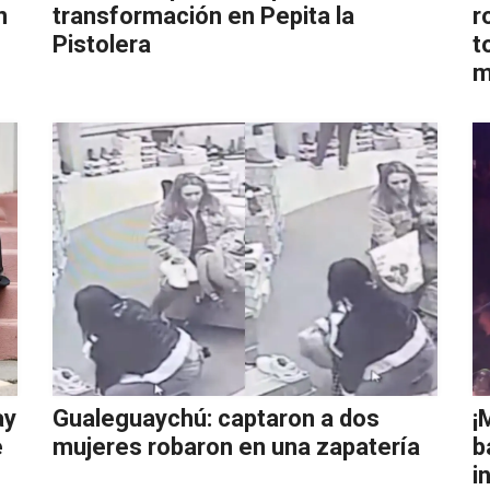
n
transformación en Pepita la
r
Pistolera
t
m
ay
Gualeguaychú: captaron a dos
¡
e
mujeres robaron en una zapatería
b
i