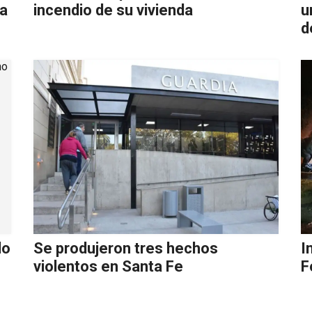
la
incendio de su vivienda
u
d
do
Se produjeron tres hechos
I
violentos en Santa Fe
F