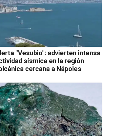
lerta "Vesubio": advierten intensa
ctividad sísmica en la región
olcánica cercana a Nápoles