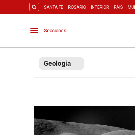
SANTA FE
ROSARIO
INTERIOR
PAÍS
MU
Secciones
Geología